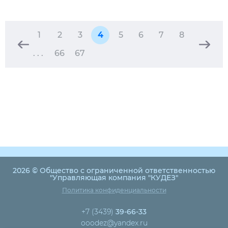
1
2
3
4
5
6
7
8
. . .
66
67
2026 © Общество с ограниченной ответственностью
"Управляющая компания "КУДЕЗ"
Политика конфиденциальности
+7 (3439)
39-66-33
ooodez@yandex.ru