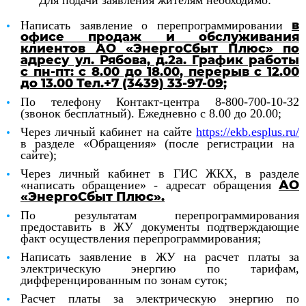
Для подачи заявления жителям необходимо:
в
Написать заявление о перепрограммировании
офисе продаж и обслуживания
клиентов АО «ЭнергоСбыт Плюс» по
адресу ул. Рябова, д.2а. График работы
с пн-пт: с 8.00 до 18.00, перерыв с 12.00
до 13.00
Тел.+7 (3439) 33-97-09
;
По телефону Контакт-центра 8-800-700-10-32
(звонок бесплатный). Ежедневно с 8.00 до 20.00;
Через личный кабинет на сайте
https
://
ekb
.
esplus
.
ru
/
в разделе «Обращения» (после регистрации на
сайте);
Через личный кабинет в ГИС ЖКХ, в разделе
АО
«написать обращение» - адресат обращения
«ЭнергоСбыт Плюс».
По результатам перепрограммирования
предоставить в ЖУ документы подтверждающие
факт осуществления перепрограммирования;
Написать заявление в ЖУ на расчет платы за
электрическую энергию по тарифам,
дифференцированным по зонам суток;
Расчет платы за электрическую энергию по