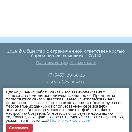
2026 © Общество с ограниченной ответственностью
"Управляющая компания "КУДЕЗ"
Политика конфиденциальности
+7 (3439)
39-66-33
ooodez@yandex.ru
Для улучшения работы сайта и его взаимодействия с
Новости компании
пользователями мы используем файлы cookie. Продолжая
пользоваться сайтом, вы соглашаетесь с использованием
Как оплатить
файлов cookie и выражаете своё согласие на обработку ваших
персональных данных с использованием сервиса веб-
Дома
аналитики. Вы всегда можете отключить файлы cookie в
настройках браузера. Оператор использует информацию,
Раскрытие информации
содержащуюся в файлах cookie в течение сроков и на условиях,
указанных в настоящей
Политике
и
Согласии
Вопросы
Согласен