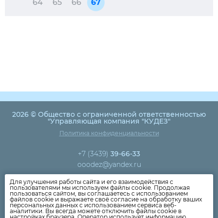
64
65
66
67
2026 © Общество с ограниченной ответственностью
"Управляющая компания "КУДЕЗ"
Политика конфиденциальности
+7 (3439)
39-66-33
ooodez@yandex.ru
Для улучшения работы сайта и его взаимодействия с
Новости компании
пользователями мы используем файлы cookie. Продолжая
пользоваться сайтом, вы соглашаетесь с использованием
Как оплатить
файлов cookie и выражаете своё согласие на обработку ваших
персональных данных с использованием сервиса веб-
Дома
аналитики. Вы всегда можете отключить файлы cookie в
настройках браузера. Оператор использует информацию,