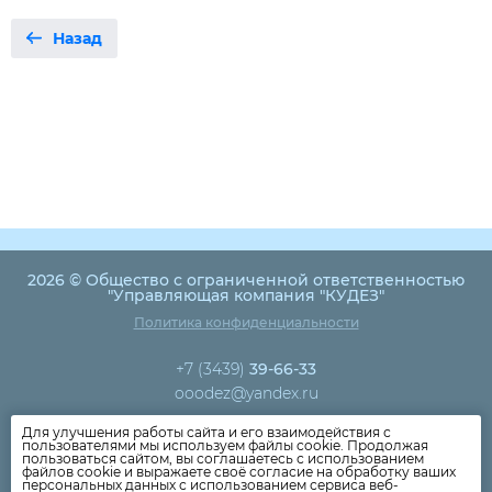
Назад
2026 © Общество с ограниченной ответственностью
"Управляющая компания "КУДЕЗ"
Политика конфиденциальности
+7 (3439)
39-66-33
ooodez@yandex.ru
Для улучшения работы сайта и его взаимодействия с
Новости компании
пользователями мы используем файлы cookie. Продолжая
пользоваться сайтом, вы соглашаетесь с использованием
Как оплатить
файлов cookie и выражаете своё согласие на обработку ваших
персональных данных с использованием сервиса веб-