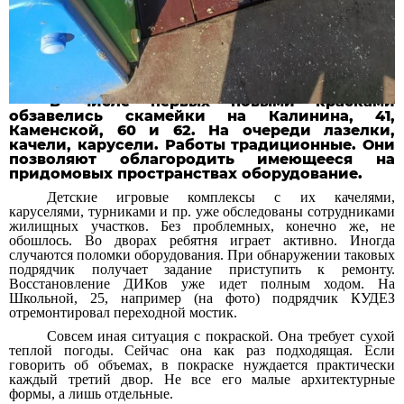
В числе первых новыми красками
обзавелись скамейки на Калинина, 41,
Каменской, 60 и 62. На очереди лазелки,
качели, карусели. Работы традиционные. Они
позволяют облагородить имеющееся на
придомовых пространствах оборудование.
Детские игровые комплексы с их качелями,
каруселями, турниками и пр. уже обследованы сотрудниками
жилищных участков. Без проблемных, конечно же, не
обошлось. Во дворах ребятня играет активно. Иногда
случаются поломки оборудования. При обнаружении таковых
подрядчик получает задание приступить к ремонту.
Восстановление ДИКов уже идет полным ходом.
На
Школьной, 25, например (на фото) подрядчик КУДЕЗ
отремонтировал переходной мостик.
Совсем иная ситуация с покраской. Она требует сухой
теплой погоды. Сейчас она как раз подходящая. Если
говорить об объемах, в покраске нуждается практически
каждый третий двор. Не все его малые архитектурные
формы, а лишь отдельные.