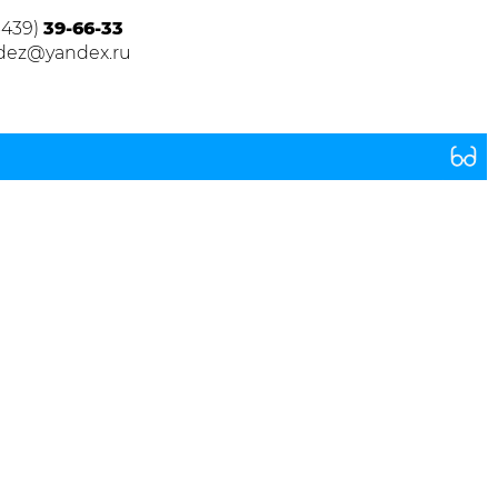
3439)
39-66-33
dez@yandex.ru