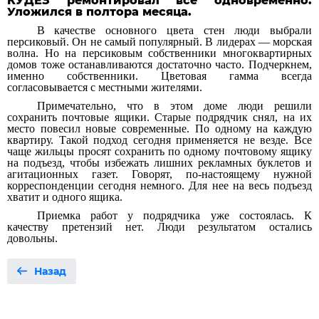
КУДЕЗ ремонтировал все одновременно.
Уложился в полтора месяца.
В качестве основного цвета стен люди выбрали
персиковый. Он не самый популярный. В лидерах — морская
волна. Но на персиковым собственники многоквартирных
домов тоже останавливаются достаточно часто. Подчеркнем,
именно собственники. Цветовая гамма всегда
согласовывается с местными жителями.
Примечательно, что в этом доме люди решили
сохранить почтовые ящики. Старые подрядчик снял, на их
место повесил новые современные. По одному на каждую
квартиру. Такой подход сегодня применяется не везде. Все
чаще жильцы просят сохранить по одному почтовому ящику
на подъезд, чтобы избежать лишних рекламных буклетов и
агитационных газет. Говорят, по-настоящему нужной
корреспонденции сегодня немного. Для нее на весь подъезд
хватит и одного ящика.
Приемка работ у подрядчика уже состоялась. К
качеству претензий нет. Люди результатом остались
довольны.
Назад