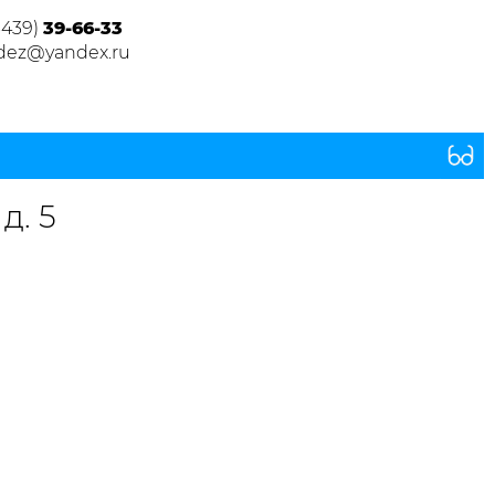
3439)
39-66-33
dez@yandex.ru
д. 5