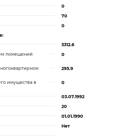
0
70
0
е:
3312.6
ием помещений
0
многоквартирном
295.9
его имущества в
0
03.07.1992
20
01.01.1990
Нет