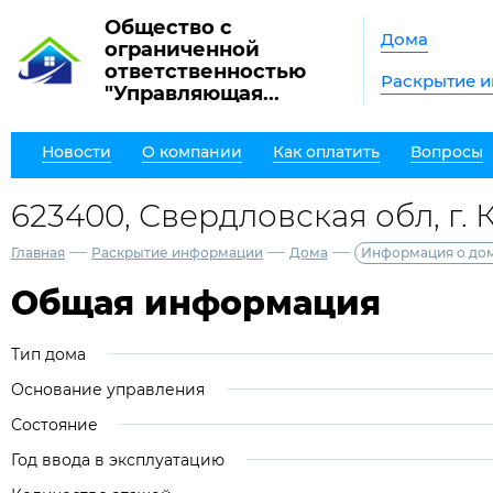
Общество с
Дома
ограниченной
ответственностью
Раскрытие 
"Управляющая...
Новости
О компании
Как оплатить
Вопросы
623400, Свердловская обл, г. 
—
—
—
Главная
Раскрытие информации
Дома
Информация о до
Общая информация
Тип дома
Основание управления
Состояние
Год ввода в эксплуатацию