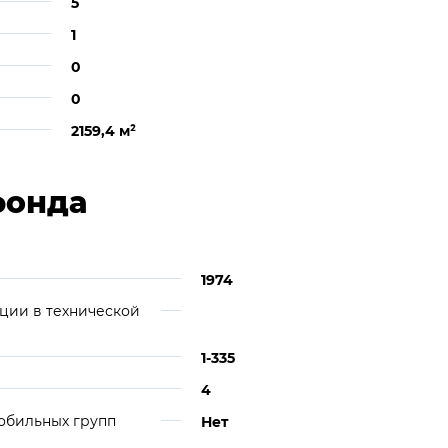
5
1
0
0
2159,4 м
²
фонда
1974
ции в технической
1-335
4
обильных групп
Нет