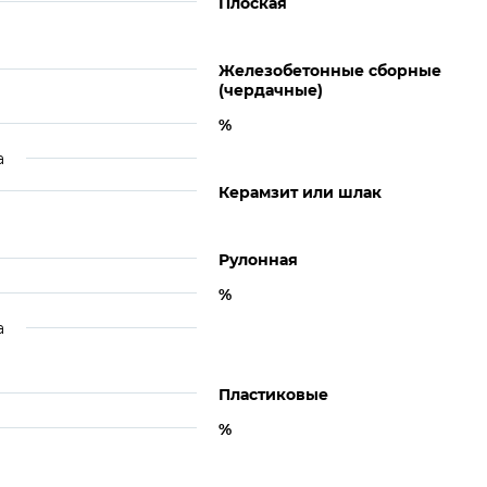
Плоская
Железобетонные сборные
(чердачные)
%
а
Керамзит или шлак
Рулонная
%
а
Пластиковые
%