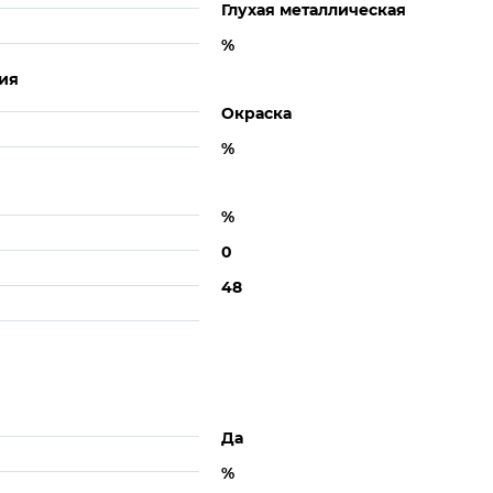
Глухая металлическая
%
ия
Окраска
%
%
0
48
Да
%