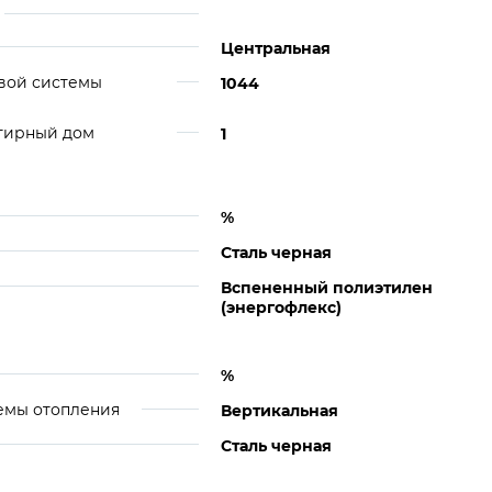
Центральная
вой системы
1044
ртирный дом
1
%
Сталь черная
Вспененный полиэтилен
(энергофлекс)
%
емы отопления
Вертикальная
Сталь черная